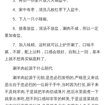
3、再切一些姜片放入火锅盆中。
4、家中有枣，清洗几枚红枣下入盆中。
5、下入一只小辣椒。
6、接着放盐，清汤不放盐，涮肉不咸，所以一定
要加食盐。
7、加入味精。这时就可以上炉开涮了。口味不
腻，不腥，配上沾料，口感会很好。自制上一回，基本
上就不想再买锅底料了。
涮羊肉起源于什么朝代
涮羊肉起源于元朝,是忽必烈发明的,严格意义来说
是出自于忽必烈的一位厨子手中,当时因为打仗,厨子来
不及炖羊肉,于是就把羊肉切成薄片,然后水里面煮一下
就拿出来吃,想不到口感却非常的鲜美,于是这道菜就在