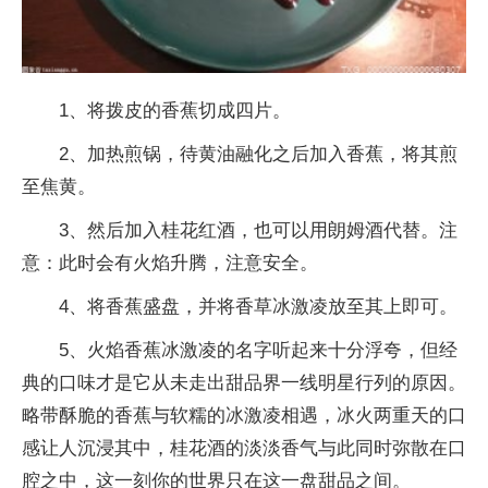
1、将拨皮的香蕉切成四片。
2、加热煎锅，待黄油融化之后加入香蕉，将其煎
至焦黄。
3、然后加入桂花红酒，也可以用朗姆酒代替。注
意：此时会有火焰升腾，注意安全。
4、将香蕉盛盘，并将香草冰激凌放至其上即可。
5、火焰香蕉冰激凌的名字听起来十分浮夸，但经
典的口味才是它从未走出甜品界一线明星行列的原因。
略带酥脆的香蕉与软糯的冰激凌相遇，冰火两重天的口
感让人沉浸其中，桂花酒的淡淡香气与此同时弥散在口
腔之中，这一刻你的世界只在这一盘甜品之间。