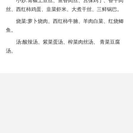
小炒:青椒土豆丝、鱼香肉丝、宫保鸡丁、香干肉
丝、西红柿鸡蛋、韭菜虾米、大煮干丝、三鲜锅巴。
烧菜:萝卜烧肉、西红柿牛腩、羊肉白菜、红烧鲫
鱼。
汤:酸辣汤、紫菜蛋汤、榨菜肉丝汤、 青菜豆腐
汤。