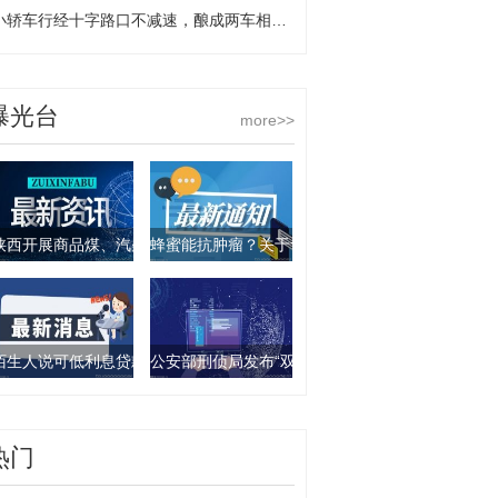
小轿车行经十字路口不减速，酿成两车相撞担全责
曝光台
more>>
陕西开展商品煤、汽柴油产品抽查行动 9批次产品不合格
蜂蜜能抗肿瘤？关于食物饮料的谣言你要知道这几
陌生人说可低利息贷款？西安一女子被骗走4万元
公安部刑侦局发布“双11”防诈骗指南：这些骗局要
热门