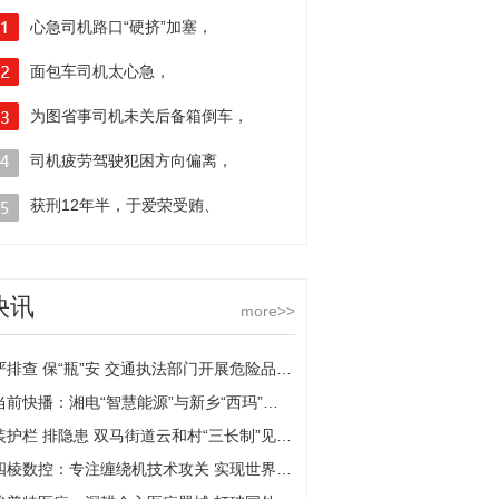
心急司机路口“硬挤”加塞，
大货车撞断消防栓“水柱”冲天
面包车司机太心急，
借用非机动车道超车撞上货车
为图省事司机未关后备箱倒车，
结果倒车影像未开启撞了
司机疲劳驾驶犯困方向偏离，
撞上隔离带车辆左侧面目全非
获刑12年半，于爱荣受贿、
徇私舞弊假释案一审宣判
快讯
more>>
严排查 保“瓶”安 交通执法部门开展危险品运输企业安全检查
当前快播：湘电“智慧能源”与新乡“西玛”达成战略合作
装护栏 排隐患 双马街道云和村“三长制”见成效-全球今亮点
四棱数控：专注缠绕机技术攻关 实现世界一流|焦点日报