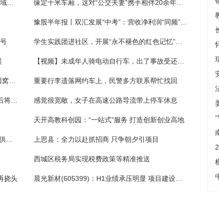
堵截“运假”链条，白云区开展物流寄递重点领域打假专项整治
缘定十米车厢，这对“公交夫妻”携手相伴20余年保障乘客安全出行
豫股半年报丨双汇发展“中考”：营收净利润“同频”逆势上涨 预制菜销量增长80%
口号
学生实践团进社区，开展“永不褪色的红色记忆”主题宣讲
援
【视频】未成年人骑电动自行车，出了事故受还要担责！交警这些话，一定要听
“好哥们”被追逃，他提供住所和手机卡 男子因窝藏罪被判刑
重要行李遗落网约车上，民警多方联系帮忙找回
记者：米兰计划与科隆博续约至2028年，然后将其外租至蒙扎
感觉很宽敞，女子在高速公路导流带上停车休息
）
天开高教科创园：“一站式”服务 打造创新创业高地
瑞风新能源(00527)：全部4.23亿股未获认购供股股份已成功配售
上思县：全力以赴抓招商 只争朝夕引项目
西城区税务局实现税费政策等精准推送
再挠头
晨光新材(605399)：H1业绩承压明显 项目建设运转有序进行