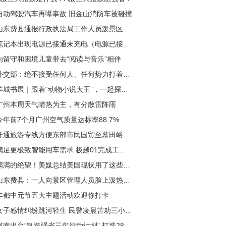
自动驾驶汽车再曝事故 旧金山消防车被碰撞
山东费县通报行政执法局工作人员泼景区员工热水：拘留10日
笔记本出现电源已接通未充电（电源已接通未充电）
为留守和困境儿童带去“阅读与音乐”相伴
外交部：绝不接受任何人、任何势力打着和平的幌子干涉中国内政
羊城书展｜跟着“动物小说大王”，一起探秘中国版“侏罗纪世界”！
广州本周天气晴热为主，有分散雷阵雨
今年前7个月广州空气质量达标率88.7%
开通旅游专线方便东部市民国贸至慕田峪长城一站直达 具体是什么情况?
满足更极致智能用车需求 极越01完成工信部公示
满满的绝望！美媒总结美国现状用了这些关键词
山东费县：一人向景区管理人员脸上泼热水 被行政拘留10日
丰都中元节五大主题活动欢迎你打卡
女子感情纠纷跳河轻生 民警凌晨苦劝三小时挽回
河南出台“制造强省三年行动计划” 打造28个千亿级现代化产业链