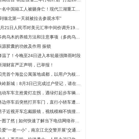
一名中国籍工人被砸身亡！现代三湖重工再出事故
“到缅北第一天就被拉去参观水牢”
8月21日人民币对美元汇率中间价调升19个基点
多肉乌木的养殖方法和注意事项（多肉乌木）
振源胶囊的功效及作用 振锁
降温了！今晚至24日进入本轮最强降雨时段
新湖财富严正声明，已举报！
贝壳首个海盐公寓落地成都，以用户为核心“C2M理念”初见端倪
铁岭新城：8月3日已完成过户登记，请在巨潮资讯网查阅8月4日发布的公告
电动车车主抢黄灯左拐，遇绿灯起步车辆撞了——
路边停车后突然打开车门，直行小轿车遭遇“开门杀”
男子近视开车忘戴眼镜，视线模糊不慎撞上隔离护栏
一图了然 | 如何快速了解当下电信网络诈骗套路？10个“加法公式”请熟记
关爱“一老一小”，南京江北交警开展“交通、反诈”安全宣传