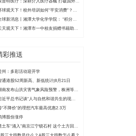
埃普特医疗：深耕介入医疗器械 打破国外产品垄断 环球热点评
环球观天下！校外培训如何“平安消费”？湘潭市教育局、市消委联合发布倡议
全球新消息丨湘潭大学化学学院： “积分兑换”推动文明寝室建设出成效
天天观天下！湘潭市一中校友捐赠书籍助力母校发展
精彩推送
贵州：多彩活动迎开学
智通港股52周新高、新低统计|8月21日
湖南发布山洪灾害气象风险预警，株洲等地请注意防范
习近平总书记谈“人与自然和谐共生的现代化”
传“不降价”的理想汽车最高优惠2.3万
鸿博股份涨停
渣土车“涌入”南京江宁锁石村 这个土方回填项目真扰民
A股三大指数是什么？A股三大指数怎么看？