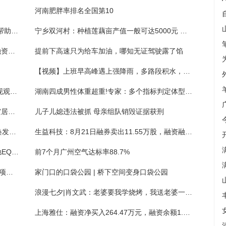
河南肥胖率排名全国第10
两名乘客在火车站错拿对方粉色行李箱 铁警帮助物归原主
宁乡双河村：种植莲藕亩产值一般可达5000元 莲藕飘香富了乡亲美了山村
重庆钢铁：8月21日融资买入825.36万元，融资融券余额2.69亿元
提前下高速只为给车加油，哪知无证驾驶露了馅
【视频】上班早高峰遇上强降雨，多路段积水，驾车人请谨慎行车
东尼电子（603595）：8月22日技术指标出现观望信号-“黑三兵”
湖南四成男性体重超重!专家：多个指标判定体型是否健康
两部门再次预拨5亿元 支持国家蓄滞洪区受灾居民尽快恢复正常生产生活秩序
儿子儿媳违法被抓 母亲组队销毁证据获刑
人民日报头版关注贵州道真自治县：小山村焕发新生机
生益科技：8月21日融券卖出11.55万股，融资融券余额6.67亿元
英菲尼迪全新QX80曝光！首推新车型/pk奔驰EQS SUV
前7个月广州空气达标率88.7%
2024年度知识产权项目（促进类）申报 有关项目资助最高可达300万元
家门口的口袋公园 | 桥下空间变身口袋公园
浪漫七夕|肖文武：老婆要我学烧烤，我送老婆一个店
上海雅仕：融资净买入264.47万元，融资余额1.22亿元（08-21）