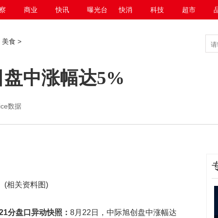
察
商业
快讯
曝光台
快消
科技
超市
>
美食
>
日盘中涨幅达5%
hoice数据
(相关资料图)
:21分盘口异动快照：
8月22日，中际旭创盘中涨幅达