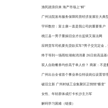
渔民踏浪归来 海产市场上“鲜”
广州法院发布服务保障民营经济发展壮大典
宇环数控：富士康一直是我公司的重要客户
桃江县一男子重操旧业才出监狱又落法网
终于等到一场雨给湖南消消暑 26日前高温基
广州出台全省首个事业单位特设岗位设置管
破旧立新 广州村镇工业集聚区正悄悄“蝶变”
女性、年轻群体成打卡长沙主力军
解码学习困难（链接）