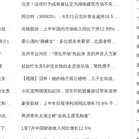
注意！这些行为或将被认定为湖南建筑市场不良行为
阿尔特（300825）：8月21日北向资金减持16.57万股
中国书法家协会名誉主席沈鹏先生逝世，为首批国务院有突出贡献专家
兆驰股份：上半年国内市场收入同比下滑12.89%，COB直显将成重要业绩增长点 ｜看财报
简介)
爱心涌向“脑瘫女”：多位朋友来看望，志愿者帮她洗头剪指甲
开
沧州市运河区：“理论开场”热起来 党的声音入万家
里
姑姑忙生意5岁侄女独自走进游乐场，警民携手帮忙寻亲人
提高城郊居民交通安全意识，南京江北交警送安全下乡
【视频】泪奔！她的独子因公牺牲，儿子生前战友连续三年来看望
担全责
小区道闸缓缓抬起间，货车司机犹豫驶过带坏道闸
入党和不入党的区别（事业单位及公务员入党和不入党的区别）
豪美新材：上半年归母净利润同比增长70.8% 子公司发生安全事故产生赔偿款
宣传反诈邀市民观影《孤注一掷》，民警现身说法“不听、不信、不转账”
两岸青年太湖之畔“金风玉露觅相逢”
不了
1至7月中国财政收入同比增长11.5%