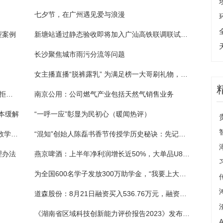
七夕节，在广州遇见爱与浪漫
型案例
新塘站通过静态验收即将加入广汕高铁联调联试阶段
长沙聚焦城市雨污分流等问题
女主播直播“脱裤露乳” 为满足榜一大哥刷礼物，网友：真不要脸！
应聘货车司机要先贷款买车?男子交完定金，拒绝“车要上户到公司”，公司失联
南京公用：公司燃气产业包括天然气销售业务
本缓解
“一呼一应”彰显为民初心（暖闻热评）
双人自助餐券均价高于单人价？ 商家：不是数学不好，是因为团购优惠力度不一样
“混知”创始人陈磊书香节传授学历史秘诀：先记故事 再记年代
理办法
燕京啤酒：上半年净利润增长近50%，大单品U8推动中高档酒品营收增长
为全国600名学子发放300万助学金，“我要上大学”公益助学活动举行
道森股份：8月21日融资买入536.76万元，融资融券余额1.65亿元
《湖南省区域科技创新能力评价报告2023》发布 长沙持续领跑