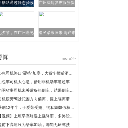
新塘站通过静态验收即将加入广汕高铁联调联试阶段
广州法院发布服务保障民营经济发展壮大典型案例
七夕节，在广州遇见爱与浪漫
渔民踏浪归来 海产市场上“鲜”
要闻
more>>
心急司机路口“硬挤”加塞，大货车撞断消防栓“水柱”冲天
面包车司机太心急，借用非机动车道超车撞上货车
为图省事司机未关后备箱倒车，结果倒车影像未开启撞了
司机疲劳驾驶犯困方向偏离，撞上隔离带车辆左侧面目全非
获刑12年半，于爱荣受贿、徇私舞弊假释案一审宣判
【视频】上班早高峰遇上强降雨，多路段积水，驾车人请谨慎行车
提前下高速只为给车加油，哪知无证驾驶露了馅