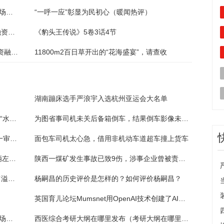
2023全国中成药联盟集采降幅 中医药制造市场呈不断增长的趋势
“一呼一应”彰显为民初心（暖闻热评）
道森股份：8月21日融资买入536.76万元，融资融券余额1.65亿元
《豹头王传说》5卷3话4节
生益科技：8月21日融券卖出11.55万股，融资融券余额6.67亿元
11800m2百日草开出的“花海盛宴”，请查收
湖南蹦床选手严浪宇入选杭州亚运会大名单
心急司机路口“硬挤”加塞，大货车撞断消防栓“水柱”冲天
为图省事司机未关后备箱倒车，结果倒车影像未开启撞了
获刑12年半，于爱荣受贿、徇私舞弊假释案一审宣判
面包车司机太心急，借用非机动车道超车撞上货车
司机疲劳驾驶犯困方向偏离，撞上隔离带车辆左侧面目全非
陕西一煤矿发生事故已致9伤，涉事企业曾被责令停产整顿
中远海运国际(00517)发布中期业绩 股东应占溢利3.36亿港元 同比增加102.86% 拟派发中期股息每股22.5港仙
杨嗣昌的历史评价是怎样的？如何评价杨嗣昌？
英国育儿论坛Mumsnet用OpenAI技术创建了AI聊天机器人
2023全国中成药联盟集采降幅 中医药制造市场呈不断增长的趋势
西医综合考研大纲在哪里发布（考研大纲在哪里发布）