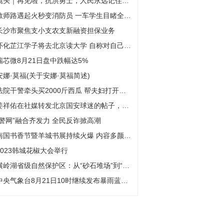
镜头｜再见啦，抗洪勇士，人民永远记住你们！
教师路遇起火秒变消防员 一车学生目睹全过程，觉得老师们“很勇敢很帅”
长沙市聚焦支小支农支新融资担保业务
怀化芷江学子将去北京读大学 自称对自己影响最大的是父亲
瑞芯微8月21日盘中跌幅达5%
安娜·莫福(关于安娜·莫福简述)
法院干警牵头买2000斤西瓜 帮夫妇打开销路
姜祥佑在社媒转发北京国安球迷的帖子，向外国球迷展...
“警网”融合齐发力 全民反诈掀高潮
南国书香节暨羊城书展持续火爆 内容多颜值高点燃读者参与热情
2023韩城花椒大会举行
横岭湖省级自然保护区：从“砂石堆场”到“候鸟天堂”
中央气象台8月21日10时继续发布暴雨蓝色预警