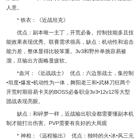
人意。
* 铁衣：《近战坦克》
优点：副本唯一主丁，开荒必备。控制技能多且技
能效果表现优秀。联賽需求很高，缺点：机动性和追击
能力差，整体显得比较笨重。3v3和野外单挑容易被
溜，旦输出方面略显疲软。
*血河：《近战战士》 优点：六边形战士，集控制
•坦度•爆发•机动性为一体，舞阳老三和•武林刀狂两个
开荒时期容易卡关的BOSS必备职业3v3•12v12等大型
团战表现亮眼。
缺点：和碎梦一样，近战输出职业都需要懂副本机
制才能打出伤害。PVP需要有良好的大局观
* 神相：《远程输出》 优点：独特的火•冰•风三元