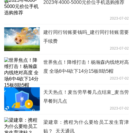
2023年4000-5000元价位手机选购推荐
2023-07-02
建行同行转账要钱吗_建行同行转账需要
手续费
2023-07-02
世界焦点！降维打击！杨瀚森内线绝对高
度 全场6中4砍下14分15板8助5帽
2023-07-02
天天热点！麦当劳早餐几点结束_麦当劳
早餐到几点
2023-07-02
梁建章：携程为什么要给员工发生育津
贴？_天天通讯