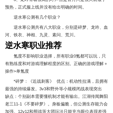
预热，正式服上线并没有给出明确的时间。
逆水寒公测有几个职业？
逆水寒公测共有八大职业，分别是碎梦、龙吟、血
河、铁衣、神相、九灵、素问、荒川。
逆水寒职业推荐
氪度不影响职业选择，所有职业0氪都可以玩，只
有熟练度和对游戏理解程度的区别。正确的游戏理解＋
操作>单氪度
*碎梦：《近战刺客》 优点：机动性拉满，且拥有
最强的持续爆发。3v3和野外等小规模闭战表现突出
缺点：个别副本需要懂机制才能有输出。江湖传闻舞阳
老三11-1《不要碎梦》。身板偏脆，但公测生存能力会
加强。12v12和帮战等大团玩法只能充当眼位表现差强