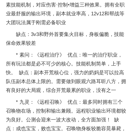
素技能机制，对应伤害·控制•增益三种效果。拥有全职
业最舒服的输出环境，副本就业率高，12v12和帮战等
大团玩法属于刚需必备职业
缺点：3v3和野外首要集火目标，身板偏脆，技能
保命效果较差
* 素问：《远程治疗》 优点：唯一的治疗职业，
所有玩法都是必不可少的核心。技能机制简单，上手
快。 缺点：副本开荒核心位，强力的奶妈是可以拉高
队伍副本总体上限的。需要做到眼观六路耳听八方，拥
有良好的大局观，综合开荒最累的职业，没有之一
* 九灵：《远程召唤》 优点：最多同时拥有三个
召唤物在场，控制和输出兼顾。远程职业输出环境都较
为良好。公测会迎来一波大改动，全方面加强！ 缺
点：成也宝宝，败也宝宝。召唤物身板较脆容晃暴毙，